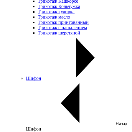
Трикотаж Кашкорсе
Трикотаж Кольчужка
Трикотаж кулирка
Трикотаж масло
Трикотаж принтованный
Трикотаж с напылением
Трикотаж шерстяной
Шифон
Назад
Шифон