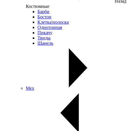
Назад
Костюмные
Барби
Бостон
Клетка\полоска
Однотонная
Пикачу
Твиды
Шанель
Мех