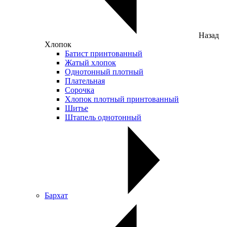
Назад
Хлопок
Батист принтованный
Жатый хлопок
Однотонный плотный
Плательная
Сорочка
Хлопок плотный принтованный
Шитье
Штапель однотонный
Бархат