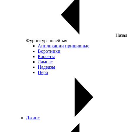
Назад
Фурнитура швейная
Аппликации пришивные
Воротники
Корсеты
Лампас
Надвязы
Перо
Джинс