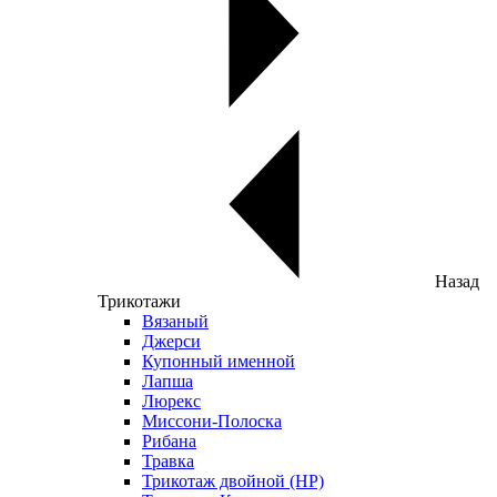
Назад
Трикотажи
Вязаный
Джерси
Купонный именной
Лапша
Люрекс
Миссони-Полоска
Рибана
Травка
Трикотаж двойной (НР)