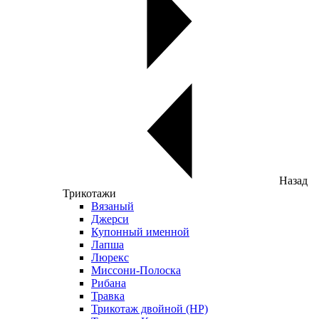
Назад
Трикотажи
Вязаный
Джерси
Купонный именной
Лапша
Люрекс
Миссони-Полоска
Рибана
Травка
Трикотаж двойной (НР)