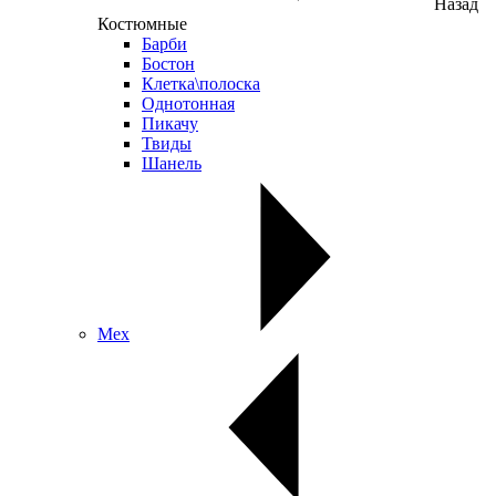
Назад
Костюмные
Барби
Бостон
Клетка\полоска
Однотонная
Пикачу
Твиды
Шанель
Мех