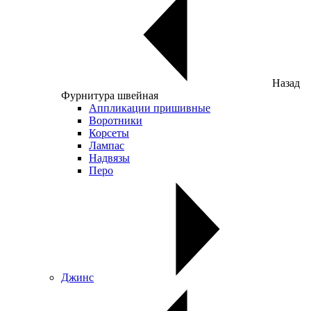
Назад
Фурнитура швейная
Аппликации пришивные
Воротники
Корсеты
Лампас
Надвязы
Перо
Джинс