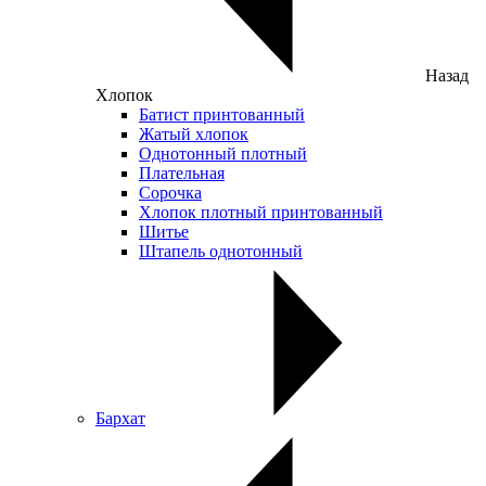
Назад
Хлопок
Батист принтованный
Жатый хлопок
Однотонный плотный
Плательная
Сорочка
Хлопок плотный принтованный
Шитье
Штапель однотонный
Бархат