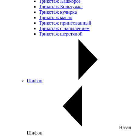
Трикотаж Кашкорсе
Трикотаж Кольчужка
Трикотаж кулирка
Трикотаж масло
Трикотаж принтованный
Трикотаж с напылением
Трикотаж шерстяной
Шифон
Назад
Шифон