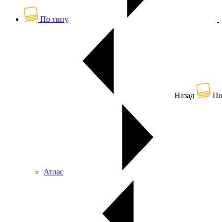
По типу
Назад
По
Атлас