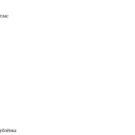
тлас
ублёнка