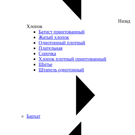
Назад
Хлопок
Батист принтованный
Жатый хлопок
Однотонный плотный
Плательная
Сорочка
Хлопок плотный принтованный
Шитье
Штапель однотонный
Бархат