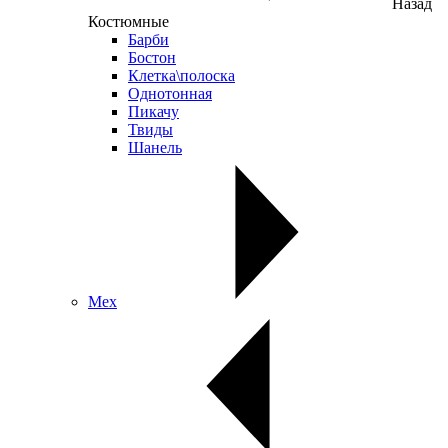
Назад
Костюмные
Барби
Бостон
Клетка\полоска
Однотонная
Пикачу
Твиды
Шанель
Мех